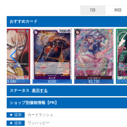
7日
30日
おすすめカード
¥3,580
¥160
¥3,730
ステータス
表示する
ショップ別価格情報【PR】
★ 追加
カードラッシュ
★ 追加
ワンハッピー