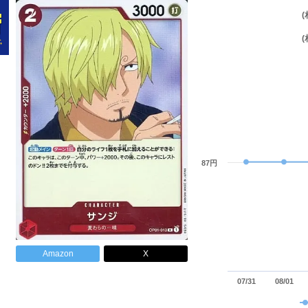
87円
Amazon
X
07/31
08/01