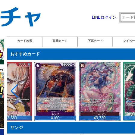
LINEログイン
カード検索
高騰カード
下落カード
マイペー
おすすめカード
¥3,580
¥160
¥3,730
サンジ