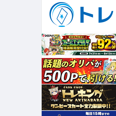
¥198,000
¥313
¥9,772