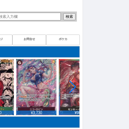
検索
ジ
お問合せ
ポケカ
¥3,730
¥980
¥2,110
¥