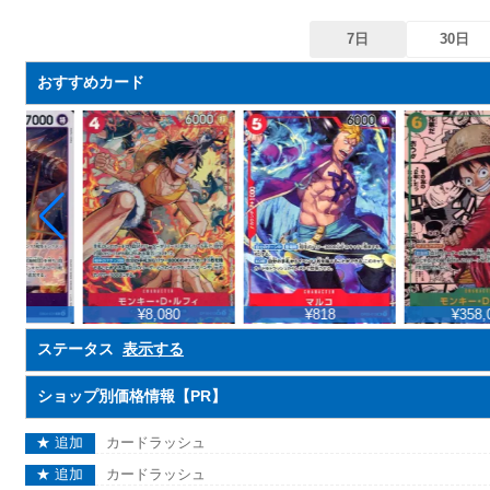
7日
30日
おすすめカード
¥8,080
¥818
¥358,000
ステータス
表示する
ショップ別価格情報【PR】
★ 追加
カードラッシュ
★ 追加
カードラッシュ