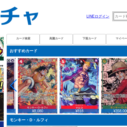
LINEログイン
カード検索
高騰カード
下落カード
マイペー
おすすめカード
¥8,080
¥818
¥358,000
モンキー・D・ルフィ