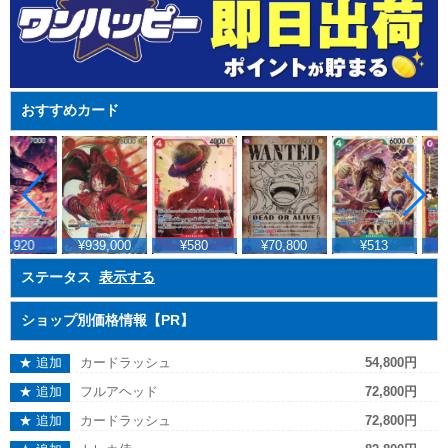
おすすめカード
2,920
¥939,000
¥580
¥70,800
¥513
ステータス
表示する
ショップ別価格情報【PR】
★ 追加
カードラッシュ
54,800円
★ 追加
フルアヘッド
72,800円
★ 追加
カードラッシュ
72,800円