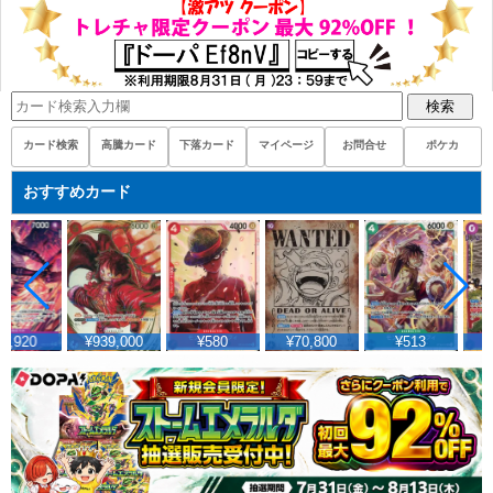
検索
カード検索
高騰カード
下落カード
マイページ
お問合せ
ポケカ
おすすめカード
2,920
¥939,000
¥580
¥70,800
¥513
¥