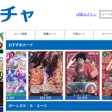
LINEログイン
カード検索
高騰カード
下落カード
マイペー
おすすめカード
¥14,890
¥14,300
¥2,930
¥
ポートガス・Ｄ・エース