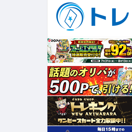
¥1,980
¥247
¥2,780