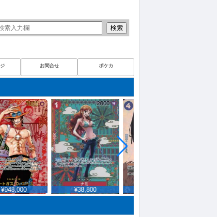
検索
ジ
お問合せ
ポケカ
948,000
¥38,800
¥101,400
¥8