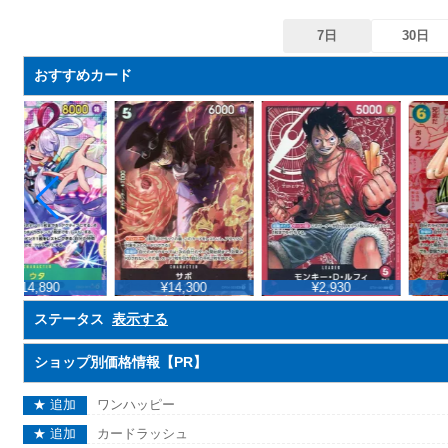
7日
30日
おすすめカード
¥14,890
¥14,300
¥2,930
ステータス
表示する
ショップ別価格情報【PR】
★ 追加
ワンハッピー
★ 追加
カードラッシュ