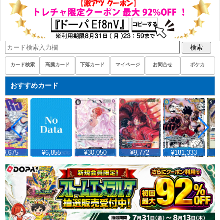
検索
カード検索
高騰カード
下落カード
マイページ
お問合せ
ポケカ
おすすめカード
29,675
¥6,855
¥30,050
¥9,772
¥181,333