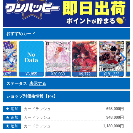
おすすめカード
29,675
¥6,855
¥30,050
¥9,772
¥181,333
ステータス
表示する
ショップ別価格情報【PR】
★ 追加
カードラッシュ
698,000円
★ 追加
カードラッシュ
948,000円
★ 追加
カードラッシュ
1,180,000円