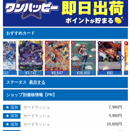
おすすめカード
¥415
¥3,747
¥8,647
¥38,800
¥80
¥
ステータス
表示する
ショップ別価格情報【PR】
★ 追加
カードラッシュ
7,980円
★ 追加
カードラッシュ
9,980円
★ 追加
カードラッシュ
19,800円