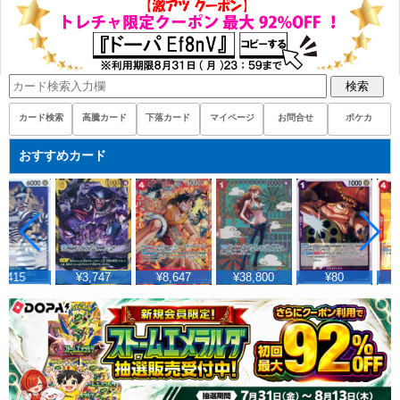
検索
カード検索
高騰カード
下落カード
マイページ
お問合せ
ポケカ
おすすめカード
¥415
¥3,747
¥8,647
¥38,800
¥80
¥