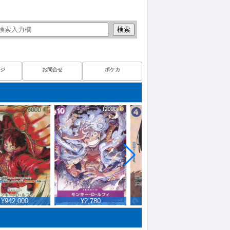
検索
ジ
お問合せ
ポケカ
942,000
¥2,780
¥101,400
¥1