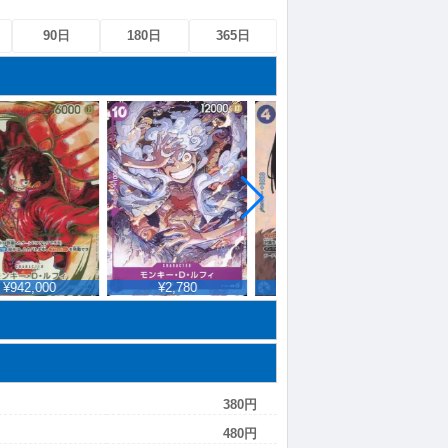
90日
180日
365日
¥942,000
¥2,780
¥101,400
¥
380円
480円