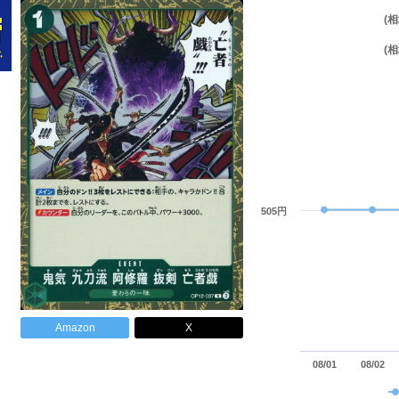
(
(
505円
Amazon
X
08/01
08/02