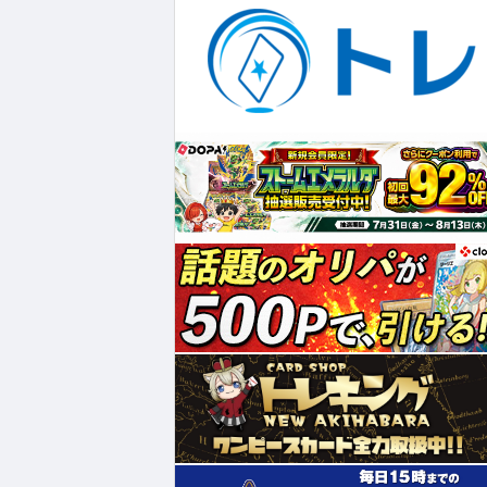
¥895
¥111,900
¥70,800