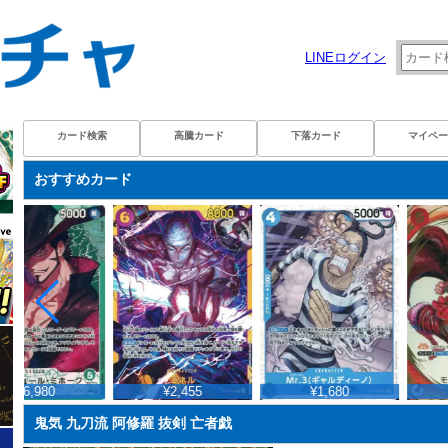
LINEログイン
カード検索
高騰カード
下落カード
マイペー
おすすめカード
¥6,980
¥2,455
¥1,680
¥
鬼気 九刀流 阿修羅 抜剣 亡者戯