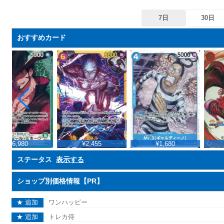
7日
30日
おすすめカード
¥6,980
¥2,455
¥1,680
ステータス
表示する
ショップ別価格情報【PR】
★ 追加
ワンハッピー
★ 追加
トレカ侍