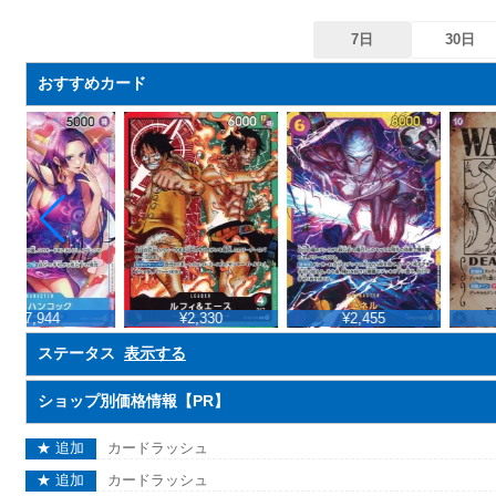
7日
30日
おすすめカード
¥7,944
¥2,330
¥2,455
ステータス
表示する
ショップ別価格情報【PR】
★ 追加
カードラッシュ
★ 追加
カードラッシュ