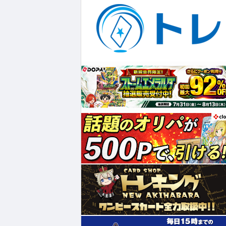
¥513
¥6,480
¥32,800