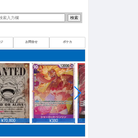
検索
ジ
お問合せ
ポケカ
¥70,800
¥380
¥980
¥