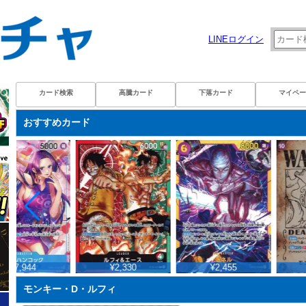
LINEログイン
カード検索
高騰カード
下落カード
マイペー
おすすめカード
¥7,944
¥2,330
¥2,455
モンキー・D・ルフィ