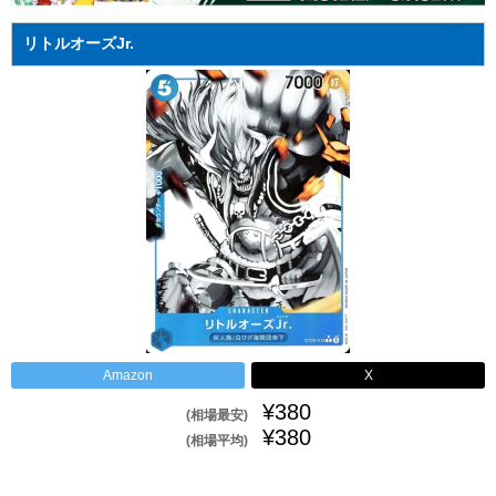
リトルオーズJr.
Amazon
X
¥380
(相場最安)
¥380
(相場平均)