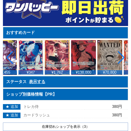
おすすめカード
2,455
¥347
¥1,762
¥138,000
¥70,800
¥
ステータス
表示する
ショップ別価格情報【PR】
★ 追加
トレカ侍
380円
★ 追加
カードラッシュ
380円
在庫切れショップを表示（3）