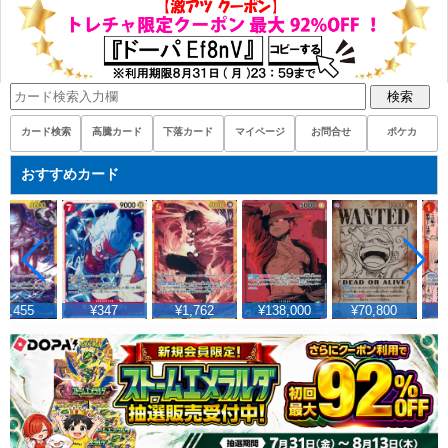
検索
カード検索
高騰カード
下落カード
マイページ
お問合せ
ポケカ
おすすめカード
2,455
¥347
¥1,762
¥138,000
¥70,800
¥1