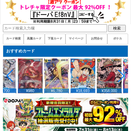
検索
カード検索
高騰カード
下落カード
マイページ
お問合せ
ポケカ
おすすめカード
1,700
¥980
¥6,780
¥18,693
¥358,000
¥