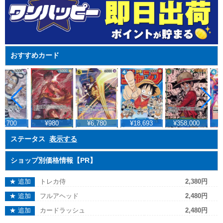
おすすめカード
1,700
¥980
¥6,780
¥18,693
¥358,000
¥
ステータス
表示する
ショップ別価格情報【PR】
★ 追加
トレカ侍
2,380円
★ 追加
フルアヘッド
2,480円
★ 追加
カードラッシュ
2,480円