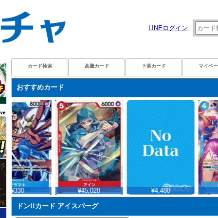
LINEログイン
カード検索
高騰カード
下落カード
マイペー
おすすめカード
¥330
¥45,028
¥4,480
ドン!!カード アイスバーグ