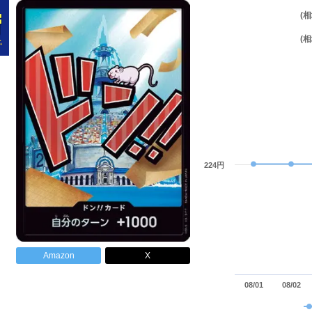
(
(
224円
Amazon
X
08/01
08/02