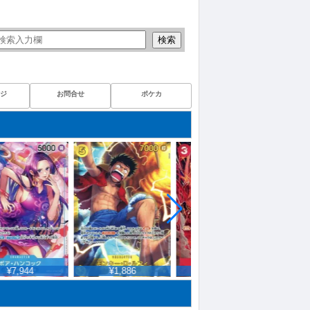
検索
ジ
お問合せ
ポケカ
¥7,944
¥1,886
¥9,980
¥