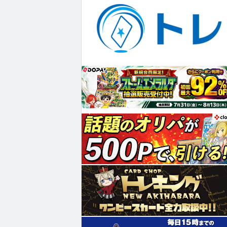
¥948,000
¥14,300
¥202,000