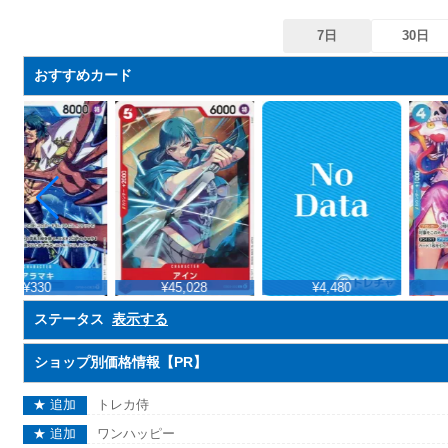
7日
30日
おすすめカード
¥330
¥45,028
¥4,480
ステータス
表示する
ショップ別価格情報【PR】
★ 追加
トレカ侍
★ 追加
ワンハッピー