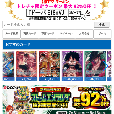
検索
カード検索
高騰カード
下落カード
マイページ
お問合せ
ポケカ
おすすめカード
45,028
¥1,762
¥2,330
¥6,480
¥6,980
¥