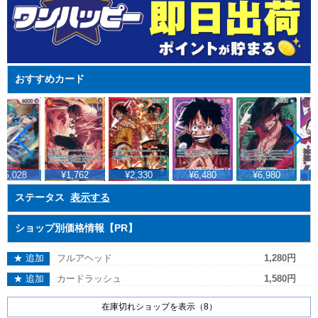
おすすめカード
45,028
¥1,762
¥2,330
¥6,480
¥6,980
¥
ステータス
表示する
ショップ別価格情報【PR】
★ 追加
フルアヘッド
1,280円
★ 追加
カードラッシュ
1,580円
在庫切れショップを表示（8）