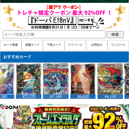
検索
カード検索
高騰カード
下落カード
マイページ
お問合せ
ワンピース
おすすめカード
,080
¥25,133
¥7,140
¥4,630
¥4,130