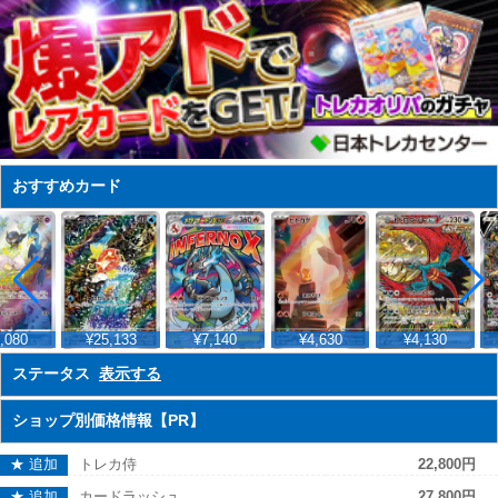
おすすめカード
,080
¥25,133
¥7,140
¥4,630
¥4,130
ステータス
表示する
ショップ別価格情報【PR】
★ 追加
トレカ侍
22,800円
★ 追加
カードラッシュ
27,800円