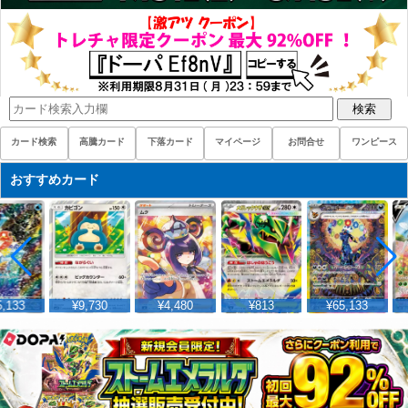
検索
カード検索
高騰カード
下落カード
マイページ
お問合せ
ワンピース
おすすめカード
,133
¥9,730
¥4,480
¥813
¥65,133