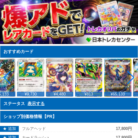
おすすめカード
,133
¥9,730
¥4,480
¥813
¥65,133
ステータス
表示する
ショップ別価格情報【PR】
★ 追加
フルアヘッド
17,800円
★ 追加
カードラッシュ
17,800円