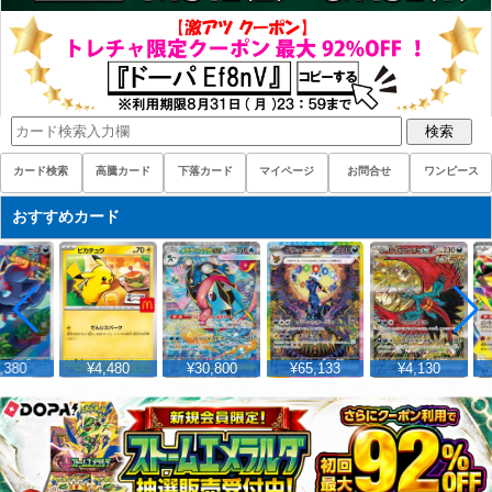
検索
カード検索
高騰カード
下落カード
マイページ
お問合せ
ワンピース
おすすめカード
380
¥4,480
¥30,800
¥65,133
¥4,130