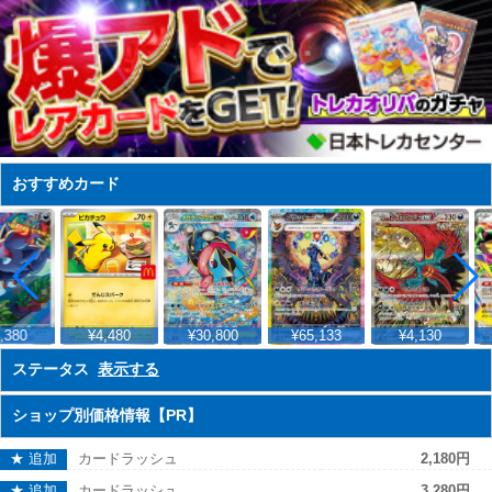
おすすめカード
380
¥4,480
¥30,800
¥65,133
¥4,130
ステータス
表示する
ショップ別価格情報【PR】
★ 追加
カードラッシュ
2,180円
★ 追加
カードラッシュ
3,280円