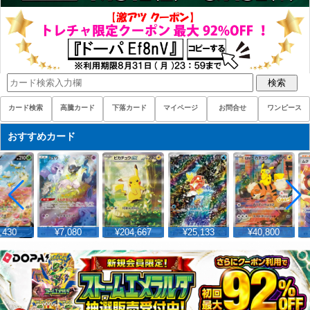
検索
カード検索
高騰カード
下落カード
マイページ
お問合せ
ワンピース
おすすめカード
430
¥7,080
¥204,667
¥25,133
¥40,800