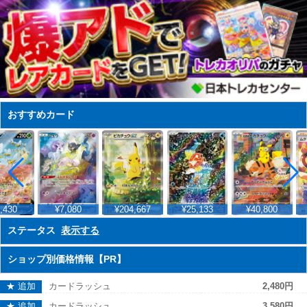
おすすめカード
430
¥7,080
¥204,667
¥25,133
¥40,800
ステータス
表示する
ショップ別価格情報【PR】
★ 追加
カードラッシュ
2,480円
★ 追加
カードラッシュ
3,580円