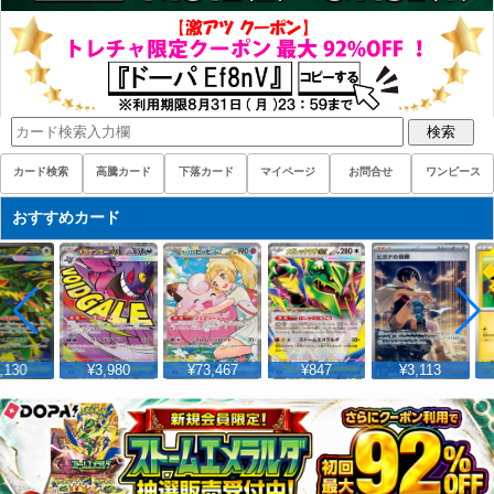
検索
カード検索
高騰カード
下落カード
マイページ
お問合せ
ワンピース
おすすめカード
,130
¥3,980
¥73,467
¥847
¥3,113