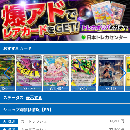
おすすめカード
,130
¥3,980
¥73,467
¥847
¥3,113
ステータス
表示する
ショップ別価格情報【PR】
★ 追加
カードラッシュ
12,800円
★ 追加
カードラッシュ
13,800円