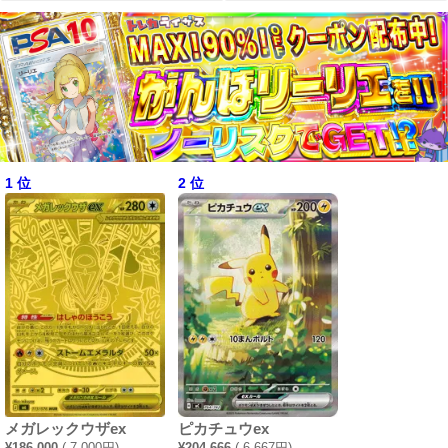
1 位
2 位
メガレックウザex
ピカチュウex
¥186,000
(-7,000円)
¥204,666
(-6,667円)