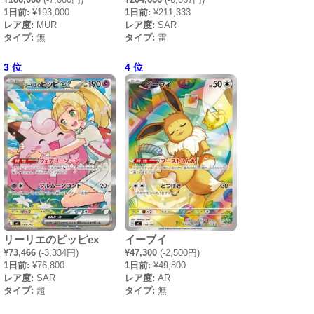
1日前:
¥193,000
1日前:
¥211,333
レア度:
MUR
レア度:
SAR
タイプ:
無
タイプ:
雷
3 位
4 位
リーリエのピッピex
イーブイ
¥73,466
(-3,334円)
¥47,300
(-2,500円)
1日前:
¥76,800
1日前:
¥49,800
レア度:
SAR
レア度:
AR
タイプ:
超
タイプ:
無