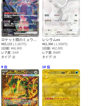
ロケット団のミュウツーex
レシラムex
¥65,133
(-1,667円)
¥61,300
(-1,500円)
1日前:
¥66,800
1日前:
¥62,800
レア度:
SAR
レア度:
BWR
タイプ:
超
タイプ:
炎
9 位
10 位