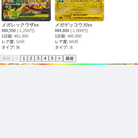
メガレックウザex
メガゲッコウガex
¥80,550
(-1,250円)
¥84,800
(-1,000円)
1日前:
¥81,800
1日前:
¥85,800
レア度:
SAR
レア度:
MUR
タイプ:
無
タイプ:
水
最初
<
1
2
3
4
5
>
最後