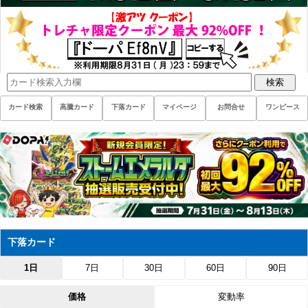
検索
カード検索
高騰カード
下落カード
マイページ
お問合せ
ワンピース
下落カード
1日
7日
30日
60日
90日
価格
変動率