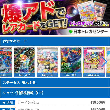
おすすめカード
,140
¥25,467
¥45,133
¥2,380
¥44,467
ステータス
表示する
ショップ別価格情報【PR】
★ 追加
カードラッシュ
138,000円
★ 追加
カードラッシュ
158,000円