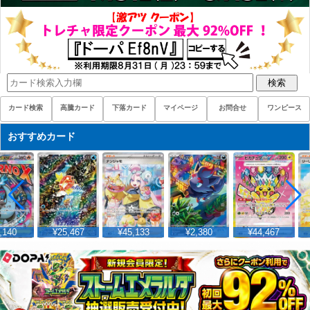
検索
カード検索
高騰カード
下落カード
マイページ
お問合せ
ワンピース
おすすめカード
140
¥25,467
¥45,133
¥2,380
¥44,467