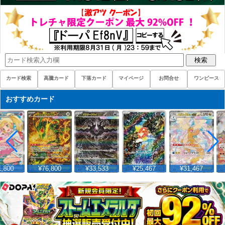
検索
カード検索
高騰カード
下落カード
マイページ
お問合せ
ワンピース
おすすめカード
,800
¥76,800
¥33,533
¥25,467
¥31,467