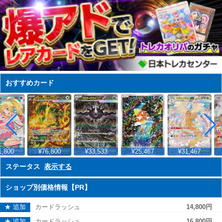
おすすめカード
,800
¥76,800
¥33,533
¥25,467
¥31,467
ステータス
表示する
ショップ別価格情報【PR】
★ 追加
カードラッシュ
14,800円
★ 追加
カードラッシュ
16,800円