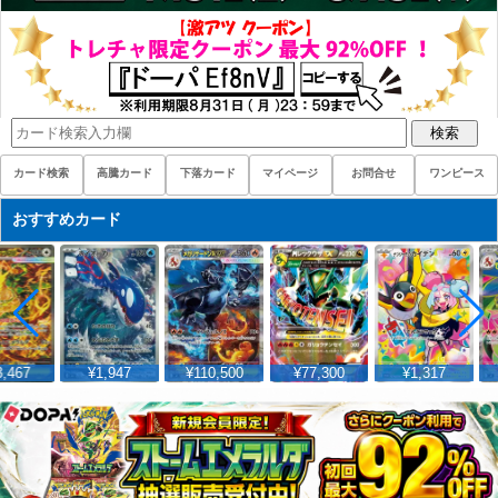
検索
カード検索
高騰カード
下落カード
マイページ
お問合せ
ワンピース
おすすめカード
,467
¥1,947
¥110,500
¥77,300
¥1,317