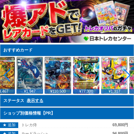
おすすめカード
,467
¥1,947
¥110,500
¥77,300
¥1,317
ステータス
表示する
ショップ別価格情報【PR】
★ 追加
トレカ侍
69,800円
★ 追加
カードラッシュ
94,800円