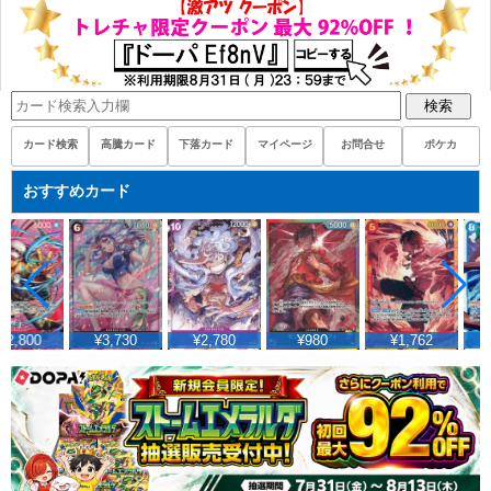
検索
カード検索
高騰カード
下落カード
マイページ
お問合せ
ポケカ
おすすめカード
32,800
¥3,730
¥2,780
¥980
¥1,762