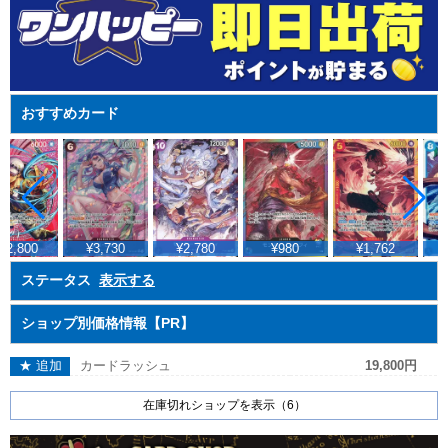
おすすめカード
32,800
¥3,730
¥2,780
¥980
¥1,762
ステータス
表示する
ショップ別価格情報【PR】
★ 追加
カードラッシュ
19,800円
在庫切れショップを表示（6）