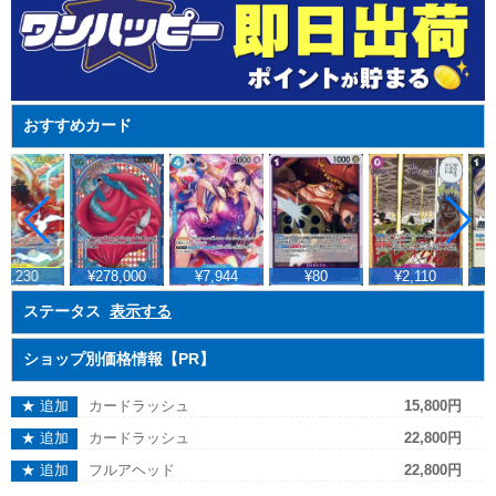
おすすめカード
8,230
¥278,000
¥7,944
¥80
¥2,110
ステータス
表示する
ショップ別価格情報【PR】
★ 追加
カードラッシュ
15,800円
★ 追加
カードラッシュ
22,800円
★ 追加
フルアヘッド
22,800円