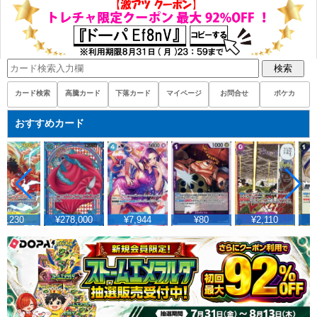
検索
カード検索
高騰カード
下落カード
マイページ
お問合せ
ポケカ
おすすめカード
8,230
¥278,000
¥7,944
¥80
¥2,110