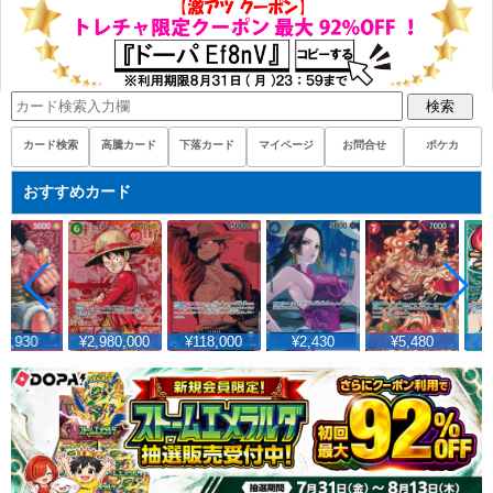
検索
カード検索
高騰カード
下落カード
マイページ
お問合せ
ポケカ
おすすめカード
2,930
¥2,980,000
¥118,000
¥2,430
¥5,480
¥