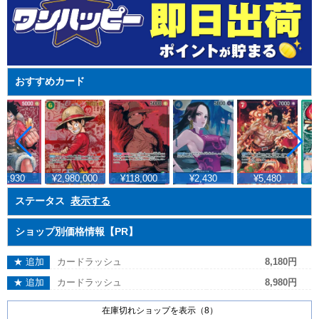
おすすめカード
2,930
¥2,980,000
¥118,000
¥2,430
¥5,480
¥
ステータス
表示する
ショップ別価格情報【PR】
★ 追加
カードラッシュ
8,180円
★ 追加
カードラッシュ
8,980円
在庫切れショップを表示（8）