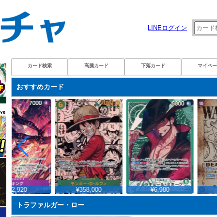
LINEログイン
カード検索
高騰カード
下落カード
マイペー
おすすめカード
¥2,920
¥358,000
¥6,980
トラファルガー・ロー