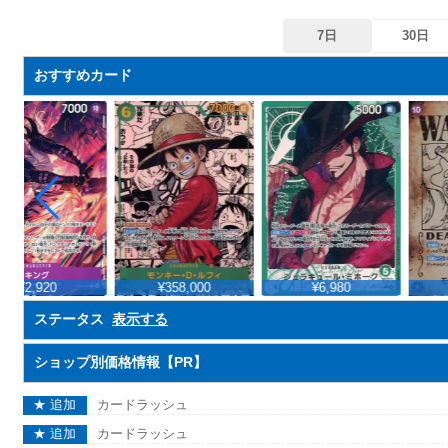
7日
30日
おすすめカード
¥2,920
¥358,000
¥6,980
ステータス
表示する
ショップ別価格情報【PR】
★ 追加
カードラッシュ
★ 追加
カードラッシュ