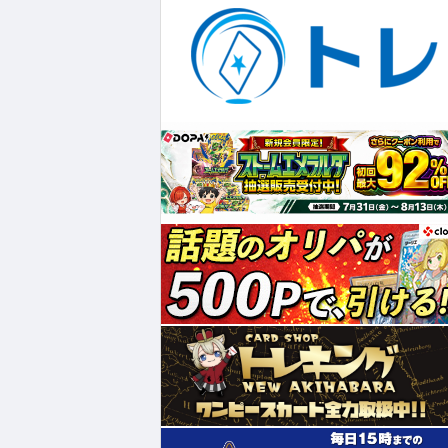
¥730
¥347
¥3,747