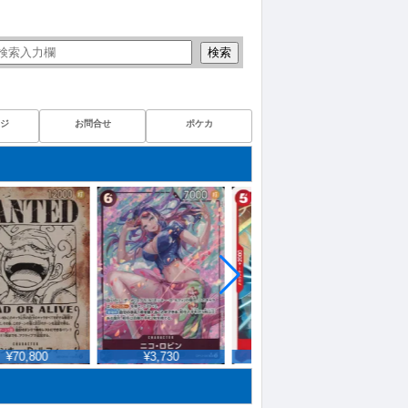
検索
ジ
お問合せ
ポケカ
¥70,800
¥3,730
¥45,028
¥