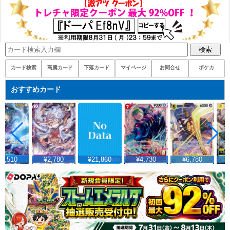
検索
カード検索
高騰カード
下落カード
マイページ
お問合せ
ポケカ
おすすめカード
2,510
¥2,780
¥21,860
¥4,730
¥6,780
¥