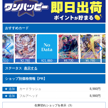
おすすめカード
2,510
¥2,780
¥21,860
¥4,730
¥6,780
¥
ステータス
表示する
ショップ別価格情報【PR】
★ 追加
カードラッシュ
8,980円
★ 追加
フルアヘッド
8,980円
在庫切れショップを表示（3）