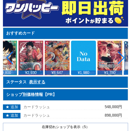
おすすめカード
49,800
¥2,930
¥8,647
¥1,980
¥1,780
ステータス
表示する
ショップ別価格情報【PR】
★ 追加
カードラッシュ
548,000円
★ 追加
カードラッシュ
898,000円
在庫切れショップを表示（5）