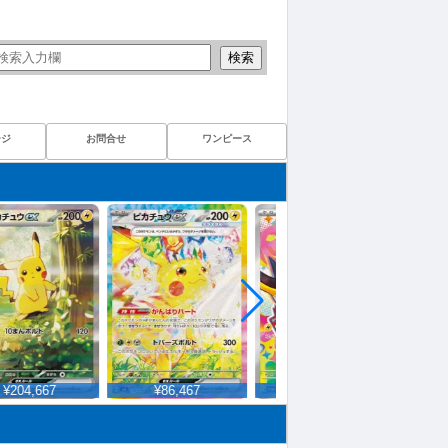
検索
ージ
お問合せ
ワンピース
204,667
¥86,467
¥1,317
¥