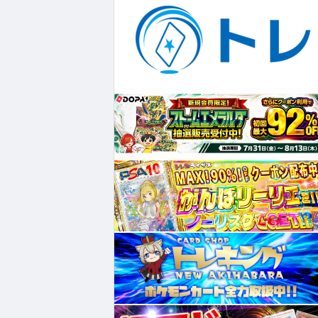
¥34,199
¥2,430
¥1,480