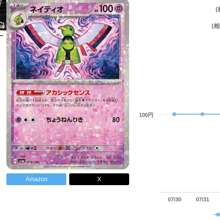
(
100円
Amazon
X
07/30
07/31