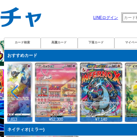
LINEログイン
カード検索
高騰カード
下落カード
マイペ
おすすめカード
¥7,813
¥52,300
¥7,140
¥
ネイティオ(ミラー)