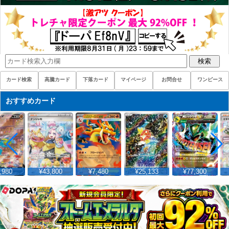
検索
カード検索
高騰カード
下落カード
マイページ
お問合せ
ワンピース
おすすめカード
980
¥43,800
¥7,480
¥25,133
¥77,300