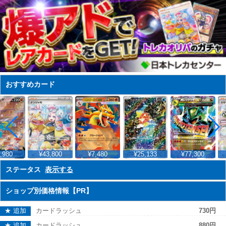
おすすめカード
,980
¥43,800
¥7,480
¥25,133
¥77,300
ステータス
表示する
ショップ別価格情報【PR】
★ 追加
カードラッシュ
730円
★ 追加
カードラッシュ
880円