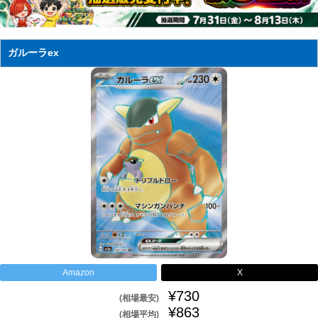
ガルーラex
Amazon
X
¥730
(相場最安)
¥863
(相場平均)