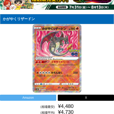
かがやくリザードン
Amazon
X
¥4,480
(相場最安)
¥4,730
(相場平均)