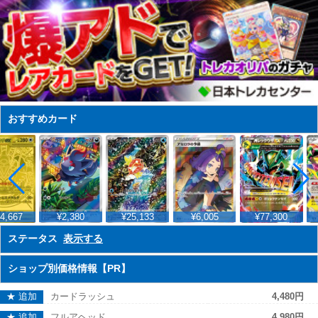
おすすめカード
4,667
¥2,380
¥25,133
¥6,005
¥77,300
ステータス
表示する
ショップ別価格情報【PR】
★ 追加
カードラッシュ
4,480円
★ 追加
フルアヘッド
4,980円