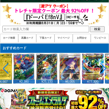
検索
カード検索
高騰カード
下落カード
マイページ
お問合せ
ワンピース
おすすめカード
4,667
¥2,380
¥25,133
¥6,005
¥77,300