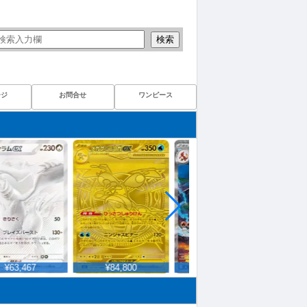
検索
ージ
お問合せ
ワンピース
¥63,467
¥84,800
¥110,500
¥