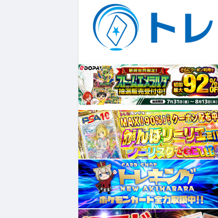
¥5,980
¥204,667
¥47,300