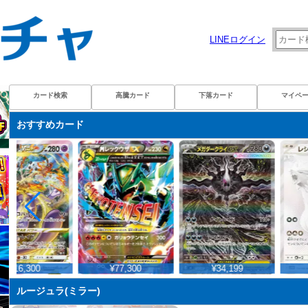
LINEログイン
カード検索
高騰カード
下落カード
マイペ
おすすめカード
¥16,300
¥77,300
¥34,199
ルージュラ(ミラー)