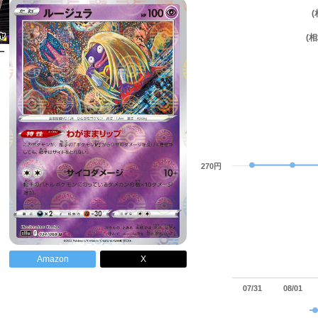
(
270円
Amazon
X
07/31
08/01