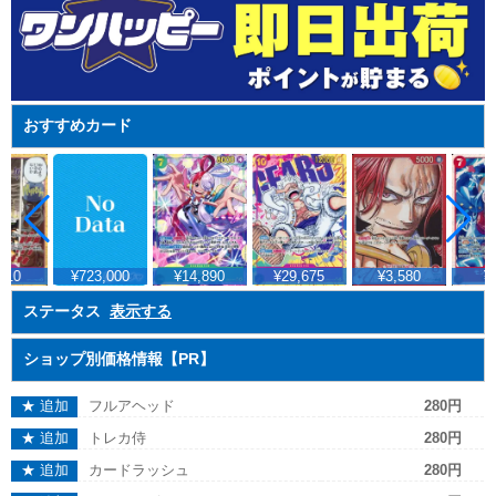
おすすめカード
¥723,000
¥14,890
¥29,675
¥3,580
¥347
ステータス
表示する
ショップ別価格情報【PR】
★ 追加
フルアヘッド
280円
★ 追加
トレカ侍
280円
★ 追加
カードラッシュ
280円