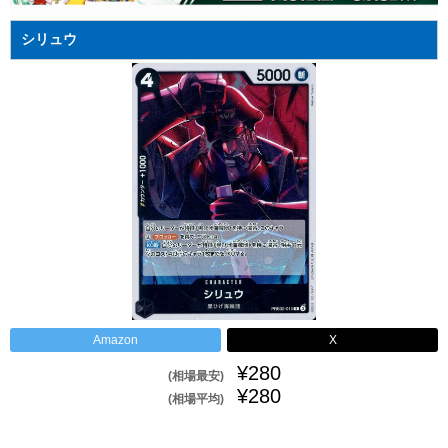
シリュウ
Amazon
X
¥280
(相場最安)
¥280
(相場平均)