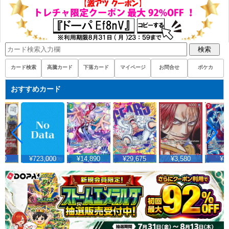
検索
カード検索
高騰カード
下落カード
マイページ
お問合せ
ポケカ
おすすめカード
¥723,000
¥14,890
¥29,675
¥3,580
¥347