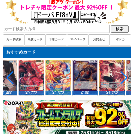
検索
カード検索
高騰カード
下落カード
マイページ
お問合せ
ポケカ
おすすめカード
01,400
¥9,772
¥2,372
¥180
¥1,762
¥3