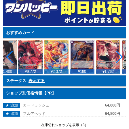
おすすめカード
01,400
¥9,772
¥2,372
¥180
¥1,762
¥3
ステータス
表示する
ショップ別価格情報【PR】
★ 追加
カードラッシュ
64,800円
★ 追加
フルアヘッド
64,800円
在庫切れショップを表示（3）