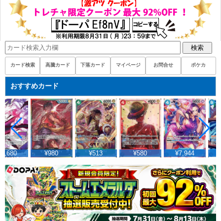
検索
カード検索
高騰カード
下落カード
マイページ
お問合せ
ポケカ
おすすめカード
4,680
¥980
¥513
¥580
¥7,944