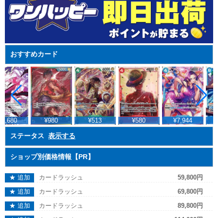
おすすめカード
4,680
¥980
¥513
¥580
¥7,944
ステータス
表示する
ショップ別価格情報【PR】
★ 追加
カードラッシュ
59,800円
★ 追加
カードラッシュ
69,800円
★ 追加
カードラッシュ
89,800円