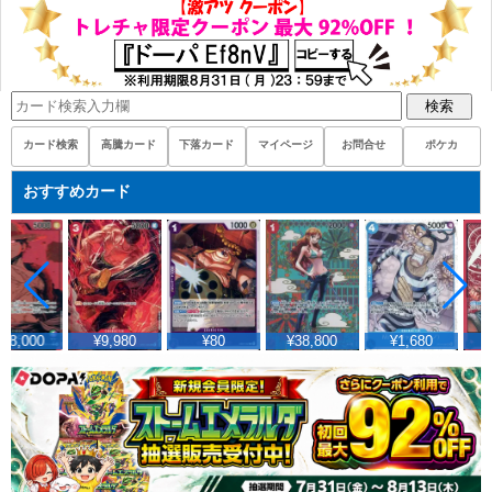
検索
カード検索
高騰カード
下落カード
マイページ
お問合せ
ポケカ
おすすめカード
18,000
¥9,980
¥80
¥38,800
¥1,680
¥