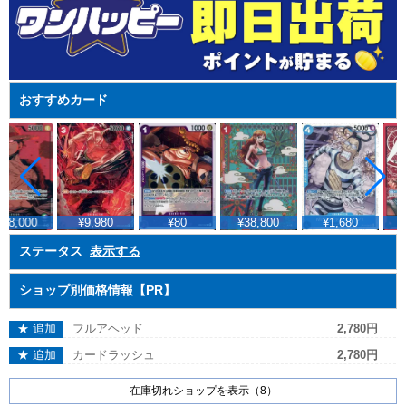
おすすめカード
18,000
¥9,980
¥80
¥38,800
¥1,680
ステータス
表示する
ショップ別価格情報【PR】
★ 追加
フルアヘッド
2,780円
★ 追加
カードラッシュ
2,780円
在庫切れショップを表示（8）