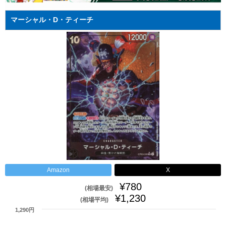
マーシャル・D・ティーチ
Amazon
X
¥780
(相場最安)
¥1,230
(相場平均)
1,290円