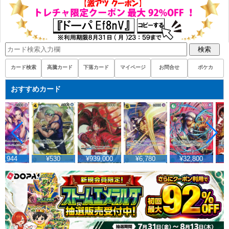
検索
カード検索
高騰カード
下落カード
マイページ
お問合せ
ポケカ
おすすめカード
7,944
¥530
¥939,000
¥6,780
¥32,800
¥