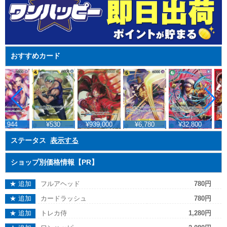
おすすめカード
7,944
¥530
¥939,000
¥6,780
¥32,800
ステータス
表示する
ショップ別価格情報【PR】
★ 追加
フルアヘッド
780円
★ 追加
カードラッシュ
780円
★ 追加
トレカ侍
1,280円