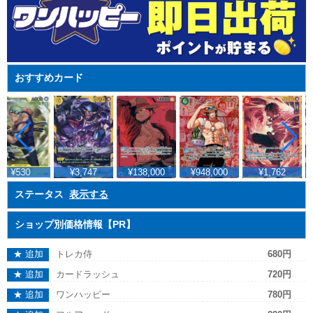
おすすめカード
¥3,747
¥138,000
¥948,000
¥1,762
¥2,45
ステータス
表示する
ショップ別価格情報【PR】
★ 追加
トレカ侍
680円
★ 追加
カードラッシュ
720円
★ 追加
ワンハッピー
780円