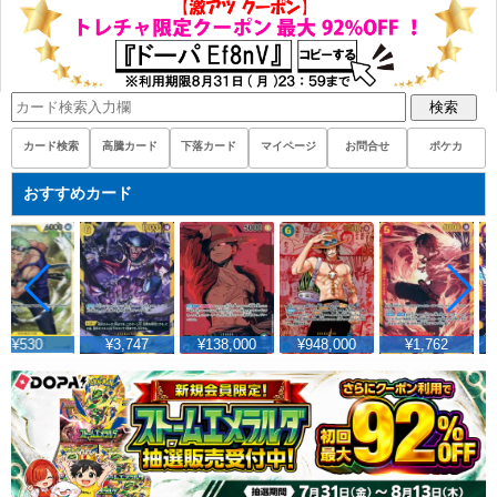
検索
カード検索
高騰カード
下落カード
マイページ
お問合せ
ポケカ
おすすめカード
¥3,747
¥138,000
¥948,000
¥1,762
¥2,455