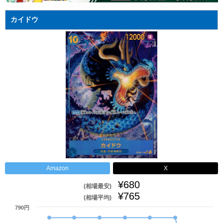
カイドウ
Amazon
X
¥680
(相場最安)
¥765
(相場平均)
790円