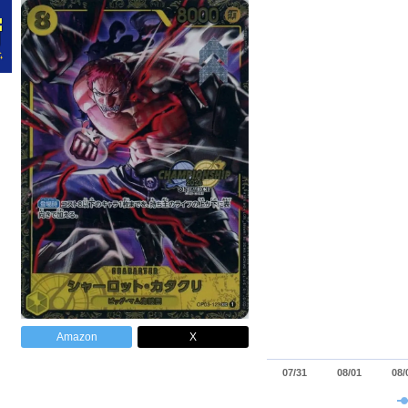
Amazon
X
07/31
08/01
08/