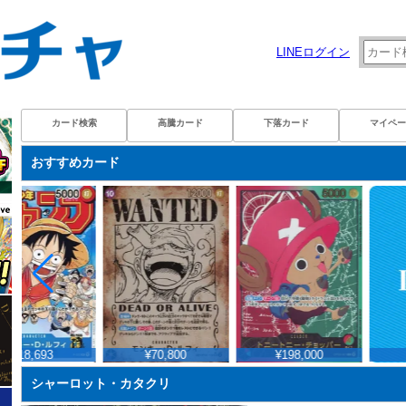
LINEログイン
カード検索
高騰カード
下落カード
マイペー
おすすめカード
¥18,693
¥70,800
¥198,000
シャーロット・カタクリ