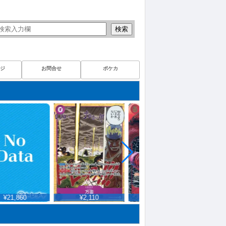
検索
ジ
お問合せ
ポケカ
¥21,860
¥2,110
¥9,772
¥