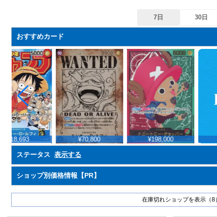
7日
30日
おすすめカード
¥18,693
¥70,800
¥198,000
ステータス
表示する
ショップ別価格情報【PR】
在庫切れショップを表示（8