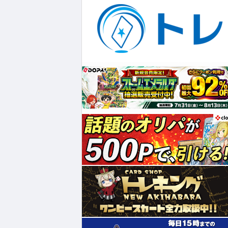
¥939,000
¥347
¥980