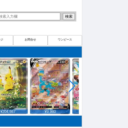
検索
ージ
お問合せ
ワンピース
204,667
¥9,980
¥73,467
¥