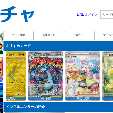
LINEログイン
カード検索
高騰カード
下落カード
マイペ
おすすめカード
¥198,000
¥7,140
¥43,800
¥
インフルエンサーの紹介