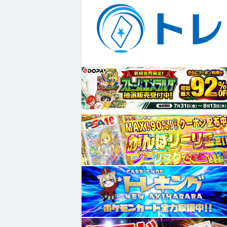
¥1,613
¥8,580
¥2,080