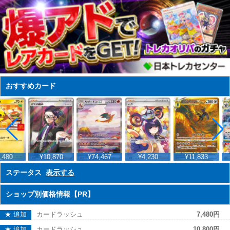
おすすめカード
,480
¥10,870
¥74,467
¥4,230
¥11,833
ステータス
表示する
ショップ別価格情報【PR】
★ 追加
カードラッシュ
7,480円
★ 追加
カードラッシュ
10,800円