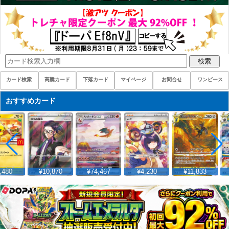
検索
カード検索
高騰カード
下落カード
マイページ
お問合せ
ワンピース
おすすめカード
480
¥10,870
¥74,467
¥4,230
¥11,833