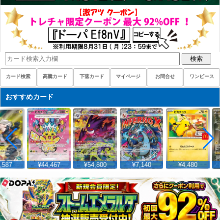
検索
カード検索
高騰カード
下落カード
マイページ
お問合せ
ワンピース
おすすめカード
,587
¥44,467
¥54,800
¥7,140
¥4,480