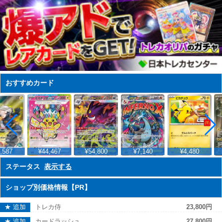
おすすめカード
,587
¥44,467
¥54,800
¥7,140
¥4,480
ステータス
表示する
ショップ別価格情報【PR】
★ 追加
トレカ侍
23,800円
★ 追加
カードラッシュ
27,800円