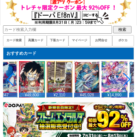
検索
カード検索
高騰カード
下落カード
マイページ
お問合せ
ポケカ
おすすめカード
¥347
¥49,800
¥2,110
¥45,028
¥14,890
¥