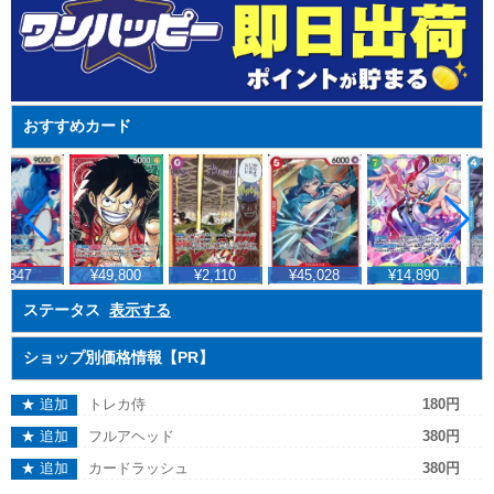
おすすめカード
¥347
¥49,800
¥2,110
¥45,028
¥14,890
¥
ステータス
表示する
ショップ別価格情報【PR】
★ 追加
トレカ侍
180円
★ 追加
フルアヘッド
380円
★ 追加
カードラッシュ
380円