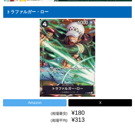
トラファルガー・ロー
Amazon
X
¥180
(相場最安)
¥313
(相場平均)