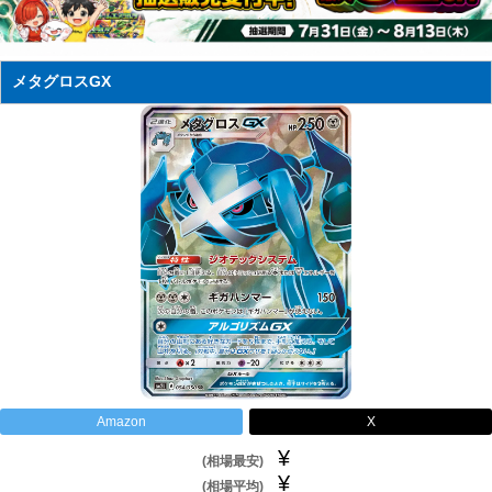
メタグロスGX
Amazon
X
¥
(相場最安)
¥
(相場平均)