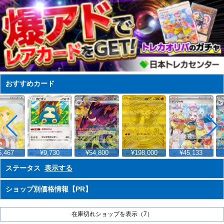
おすすめカード
,467
¥9,730
¥54,800
¥198,000
¥45,133
ステータス
表示する
ショップ別価格情報【PR】
在庫切れショップを表示（7）