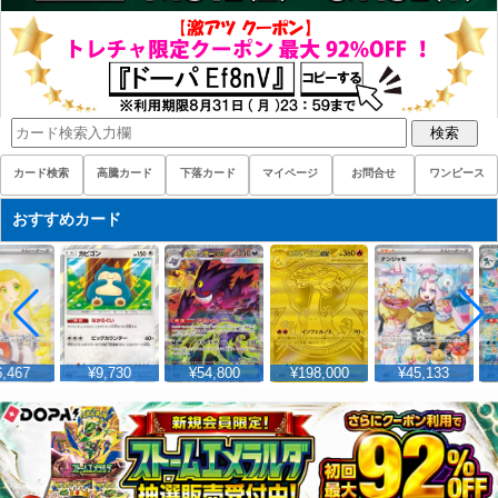
検索
カード検索
高騰カード
下落カード
マイページ
お問合せ
ワンピース
おすすめカード
,467
¥9,730
¥54,800
¥198,000
¥45,133