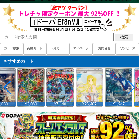
検索
カード検索
高騰カード
下落カード
マイページ
お問合せ
ワンピース
おすすめカード
,030
¥2,080
¥7,140
¥26,467
¥1,947