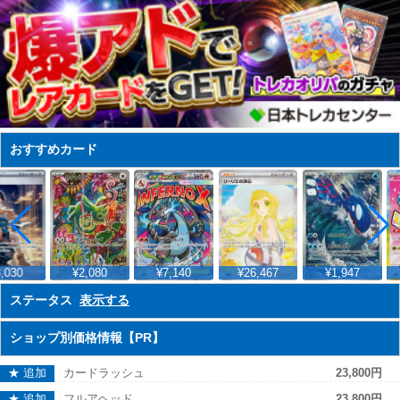
おすすめカード
,030
¥2,080
¥7,140
¥26,467
¥1,947
ステータス
表示する
ショップ別価格情報【PR】
★ 追加
カードラッシュ
23,800円
★ 追加
フルアヘッド
23,800円