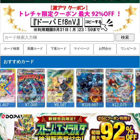
検索
カード検索
高騰カード
下落カード
マイページ
お問合せ
ワンピース
おすすめカード
,467
¥7,000
¥8,587
¥119,667
¥12,075