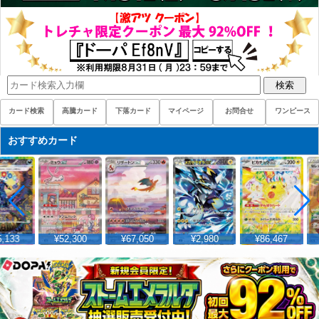
検索
カード検索
高騰カード
下落カード
マイページ
お問合せ
ワンピース
おすすめカード
,133
¥52,300
¥67,050
¥2,980
¥86,467