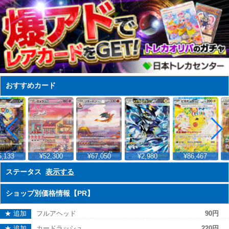
おすすめカード
,133
¥52,300
¥67,050
¥2,980
¥86,467
ステータス
表示する
ショップ別価格情報【PR】
★ 追加
フルアヘッド
90円
★ 追加
カードラッシュ
220円