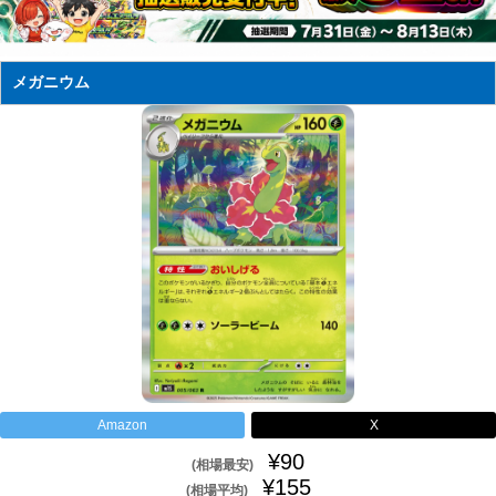
メガニウム
Amazon
X
¥90
(相場最安)
¥155
(相場平均)