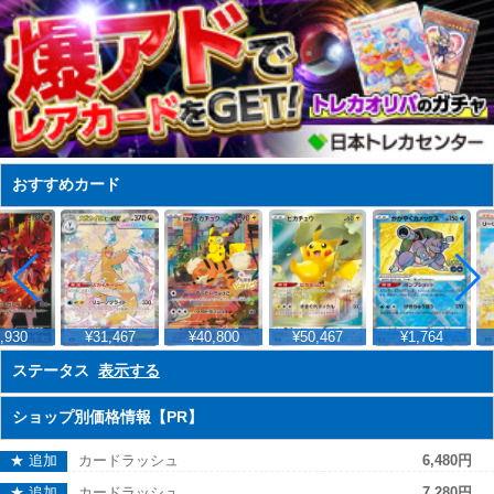
おすすめカード
,930
¥31,467
¥40,800
¥50,467
¥1,764
ステータス
表示する
ショップ別価格情報【PR】
★ 追加
カードラッシュ
6,480円
★ 追加
カードラッシュ
7,280円