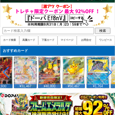
検索
カード検索
高騰カード
下落カード
マイページ
お問合せ
ワンピース
おすすめカード
,930
¥31,467
¥40,800
¥50,467
¥1,764