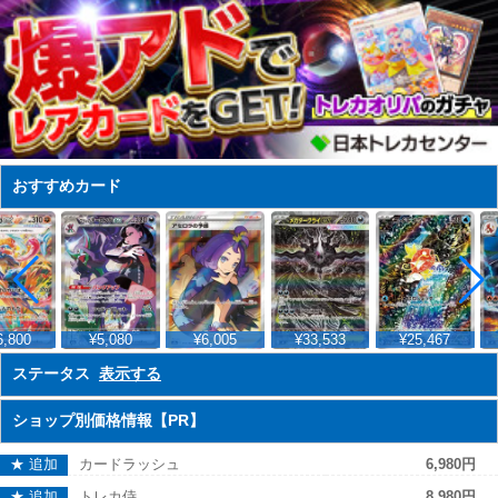
おすすめカード
,800
¥5,080
¥6,005
¥33,533
¥25,467
ステータス
表示する
ショップ別価格情報【PR】
★ 追加
カードラッシュ
6,980円
★ 追加
トレカ侍
8,980円