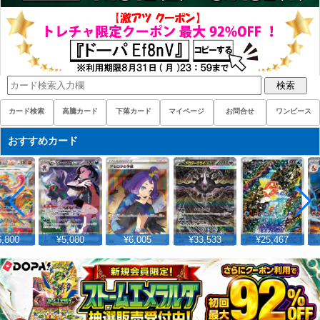
検索
カード検索
高騰カード
下落カード
マイページ
お問合せ
ワンピース
おすすめカード
,800
¥5,080
¥6,005
¥33,533
¥25,467