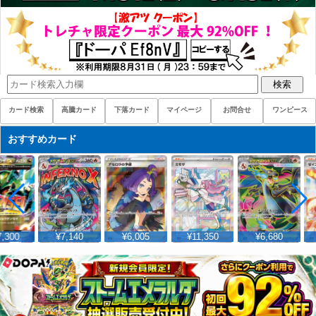
検索
カード検索
高騰カード
下落カード
マイページ
お問合せ
ワンピース
おすすめカード
,300
¥7,140
¥6,005
¥11,350
¥6,680