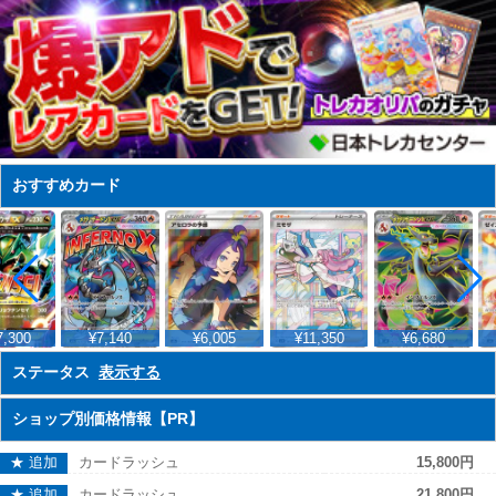
おすすめカード
,300
¥7,140
¥6,005
¥11,350
¥6,680
ステータス
表示する
ショップ別価格情報【PR】
★ 追加
カードラッシュ
15,800円
★ 追加
カードラッシュ
21,800円