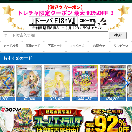
検索
カード検索
高騰カード
下落カード
マイページ
お問合せ
ワンピース
おすすめカード
,300
¥7,980
¥26,467
¥44,467
¥54,800