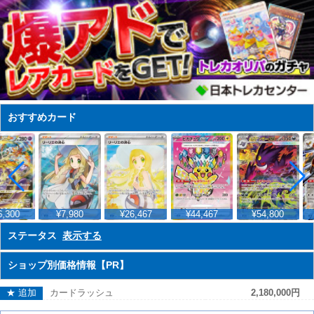
おすすめカード
,300
¥7,980
¥26,467
¥44,467
¥54,800
ステータス
表示する
ショップ別価格情報【PR】
★ 追加
カードラッシュ
2,180,000円